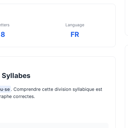
etters
Language
8
FR
 Syllabes
eu·se
. Comprendre cette division syllabique est
raphe correctes.