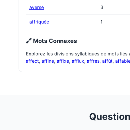
averse
3
affriquée
1
🔗 Mots Connexes
Explorez les divisions syllabiques de mots liés
affect
,
affine
,
affixe
,
afflux
,
affres
,
affût
,
affabl
Question