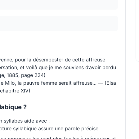
toyenne, pour la désempester de cette affreuse
ersation, et voilà que je me souviens d’avoir perdu
ge, 1885, page 224)
e Milo, la pauvre femme serait affreuse… — (Elsa
 chapitre XIV)
labique ?
 syllabes aide avec :
cture syllabique assure une parole précise
en morceaux les rend plus faciles à mémoriser et