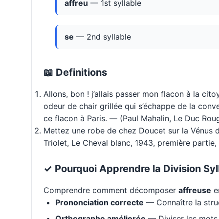
affreu
— 1st syllable
se
— 2nd syllable
📖 Definitions
Allons, bon ! j’allais passer mon flacon à la ci
odeur de chair grillée qui s’échappe de la conv
ce flacon à Paris. — (Paul Mahalin, Le Duc Rou
Mettez une robe de chez Doucet sur la Vénus d
Triolet, Le Cheval blanc, 1943, première partie,
✓ Pourquoi Apprendre la Division Syl
Comprendre comment décomposer
affreuse
en
Prononciation correcte
— Connaître la stru
Orthographe améliorée
— Diviser les mots 