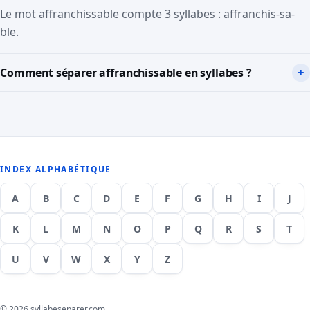
Le mot affranchissable compte 3 syllabes : affranchis-sa-
ble.
Comment séparer affranchissable en syllabes ?
INDEX ALPHABÉTIQUE
A
B
C
D
E
F
G
H
I
J
K
L
M
N
O
P
Q
R
S
T
U
V
W
X
Y
Z
© 2026 syllabeseparer.com