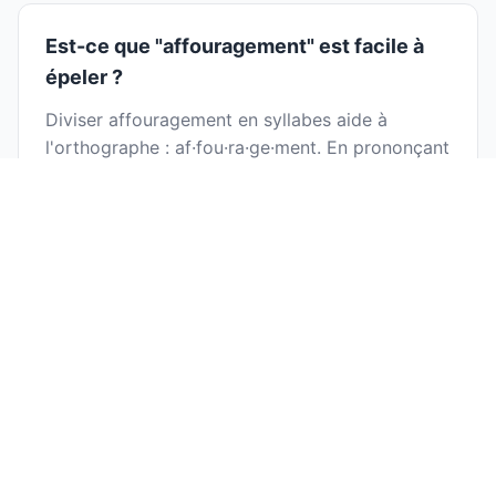
Est-ce que "affouragement" est facile à
épeler ?
Diviser affouragement en syllabes aide à
l'orthographe : af·fou·ra·ge·ment. En prononçant
chaque syllabe séparément, vous pouvez
identifier les lettres plus facilement et éviter les
erreurs d'orthographe courantes.
Pourquoi apprendre à diviser
"affouragement" en syllabes ?
Apprendre la division syllabique aide à la
prononciation correcte
, l'orthographe
améliorée, une meilleure fluidité de lecture, et
est utile pour la poésie et l'écriture de paroles