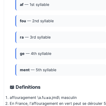
af
— 1st syllable
fou
— 2nd syllable
ra
— 3rd syllable
ge
— 4th syllable
ment
— 5th syllable
📖 Definitions
affouragement \a.fu.ʁa.jmɑ̃\ masculin
En France, l'affouragement en vert peut se dérouler 5