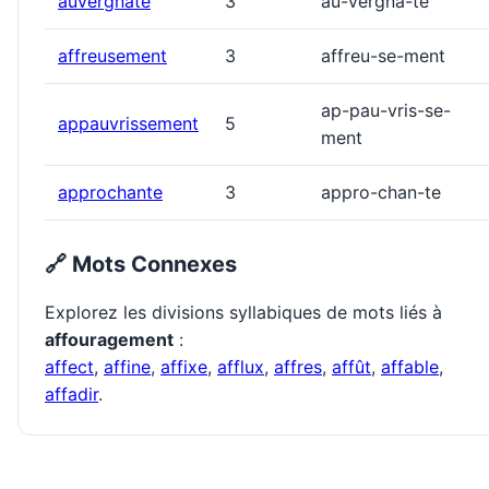
auvergnate
3
au-vergna-te
affreusement
3
affreu-se-ment
ap-pau-vris-se-
appauvrissement
5
ment
approchante
3
appro-chan-te
🔗 Mots Connexes
Explorez les divisions syllabiques de mots liés à
affouragement
:
affect
,
affine
,
affixe
,
afflux
,
affres
,
affût
,
affable
,
affadir
.