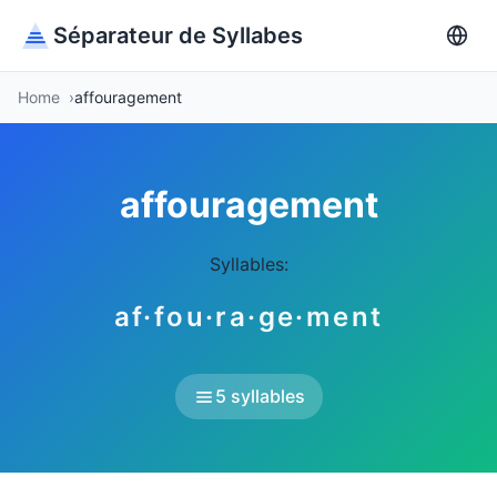
Séparateur de Syllabes
Home
affouragement
affouragement
Syllables:
af·fou·ra·ge·ment
5 syllables