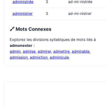
administrée
3
ad-mi-nistrée
administrer
3
ad-mi-nistrer
🔗 Mots Connexes
Explorez les divisions syllabiques de mots liés à
admonester
:
admin
,
admise
,
admirer
,
admettre
,
admirable
,
admission
,
admixtion
,
adminicule
.