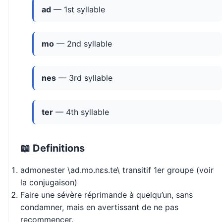
ad
— 1st syllable
mo
— 2nd syllable
nes
— 3rd syllable
ter
— 4th syllable
📖 Definitions
admonester \ad.mɔ.nɛs.te\ transitif 1er groupe (voir
la conjugaison)
Faire une sévère réprimande à quelqu’un, sans
condamner, mais en avertissant de ne pas
recommencer.