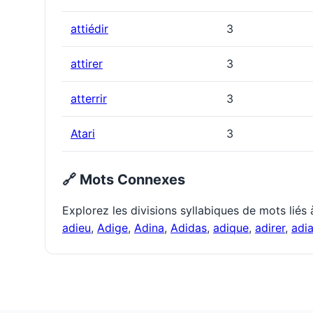
attiédir
3
attirer
3
atterrir
3
Atari
3
🔗 Mots Connexes
Explorez les divisions syllabiques de mots liés
adieu
,
Adige
,
Adina
,
Adidas
,
adique
,
adirer
,
adi