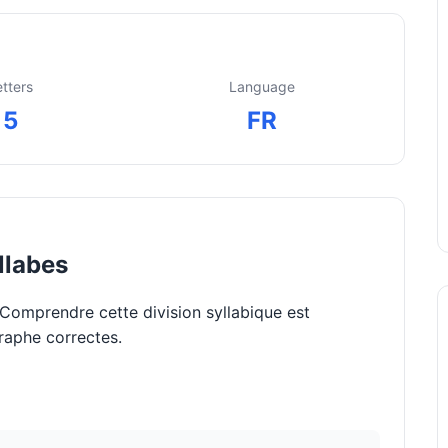
etters
Language
5
FR
llabes
 Comprendre cette division syllabique est
raphe correctes.