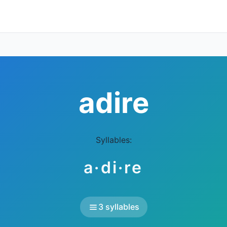
adire
Syllables:
a·di·re
3 syllables