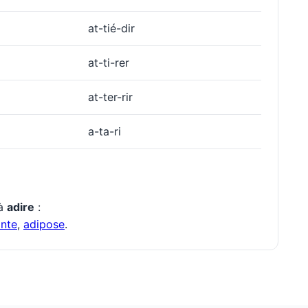
at-tié-dir
at-ti-rer
at-ter-rir
a-ta-ri
 à
adire
:
ante
,
adipose
.