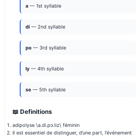
a
— 1st syllable
di
— 2nd syllable
po
— 3rd syllable
ly
— 4th syllable
se
— 5th syllable
📖 Definitions
adipolyse \a.di.pɔ.liz\ féminin
Il est essentiel de distinguer, d’une part, l’événement