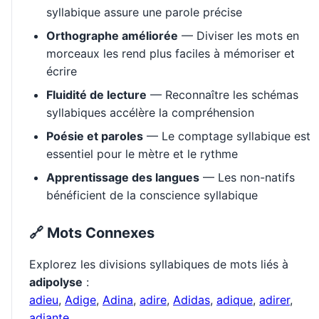
syllabique assure une parole précise
Orthographe améliorée
— Diviser les mots en
morceaux les rend plus faciles à mémoriser et
écrire
Fluidité de lecture
— Reconnaître les schémas
syllabiques accélère la compréhension
Poésie et paroles
— Le comptage syllabique est
essentiel pour le mètre et le rythme
Apprentissage des langues
— Les non-natifs
bénéficient de la conscience syllabique
🔗 Mots Connexes
Explorez les divisions syllabiques de mots liés à
adipolyse
:
adieu
,
Adige
,
Adina
,
adire
,
Adidas
,
adique
,
adirer
,
adiante
.