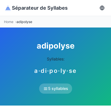
Séparateur de Syllabes
Home
adipolyse
adipolyse
Syllables:
a·di·po·ly·se
5 syllables