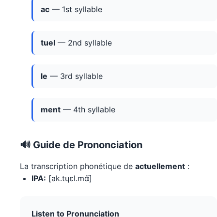
ac
— 1st syllable
tuel
— 2nd syllable
le
— 3rd syllable
ment
— 4th syllable
🔊 Guide de Prononciation
La transcription phonétique de
actuellement
:
IPA:
[ak.tɥɛl.mɑ̃]
Listen to Pronunciation