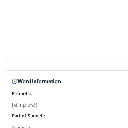
Word Information
Phonetic:
[ak.tɥɛl.mɑ̃]
Part of Speech:
Adverbe