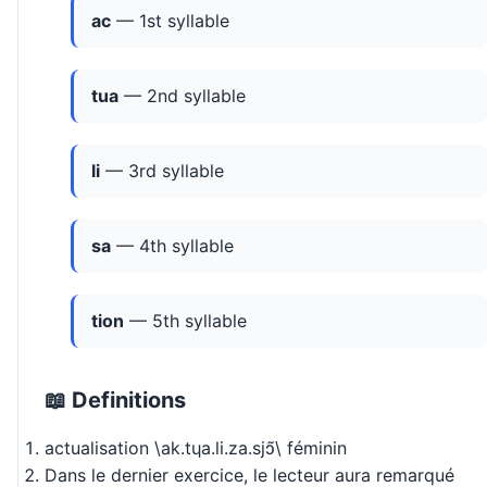
ac
— 1st syllable
tua
— 2nd syllable
li
— 3rd syllable
sa
— 4th syllable
tion
— 5th syllable
📖 Definitions
actualisation \ak.tɥa.li.za.sjɔ̃\ féminin
Dans le dernier exercice, le lecteur aura remarqué