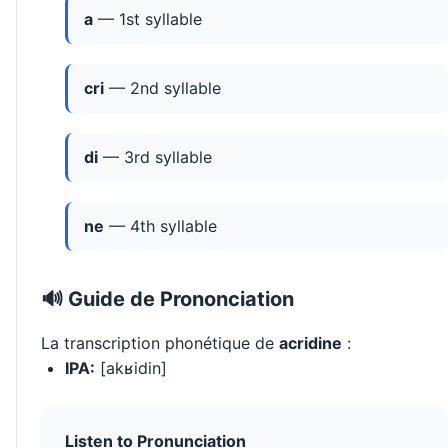
a
— 1st syllable
cri
— 2nd syllable
di
— 3rd syllable
ne
— 4th syllable
🔊 Guide de Prononciation
La transcription phonétique de
acridine
:
IPA:
[akʁidin]
Listen to Pronunciation