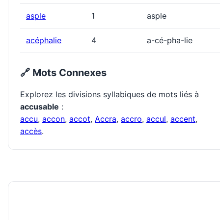
asple
1
asple
acéphalie
4
a-cé-pha-lie
🔗 Mots Connexes
Explorez les divisions syllabiques de mots liés à
accusable
:
accu
,
accon
,
accot
,
Accra
,
accro
,
accul
,
accent
,
accès
.