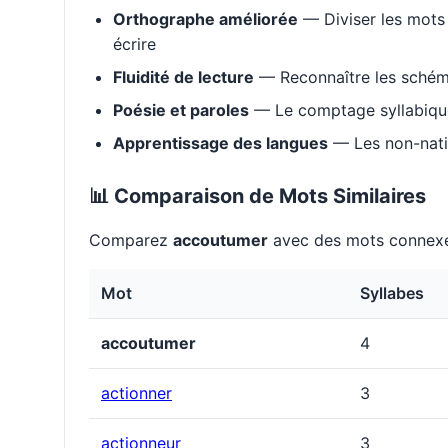
Orthographe améliorée
— Diviser les mots 
écrire
Fluidité de lecture
— Reconnaître les schém
Poésie et paroles
— Le comptage syllabique 
Apprentissage des langues
— Les non-natif
📊 Comparaison de Mots Similaires
Comparez
accoutumer
avec des mots connexe
Mot
Syllabes
accoutumer
4
actionner
3
actionneur
3