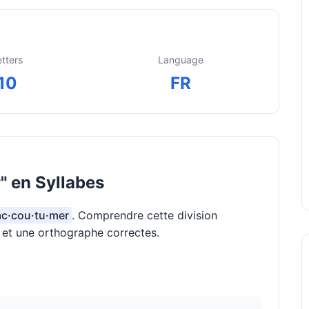
etters
Language
10
FR
 en Syllabes
 ac·cou·tu·mer
. Comprendre cette division
n et une orthographe correctes.