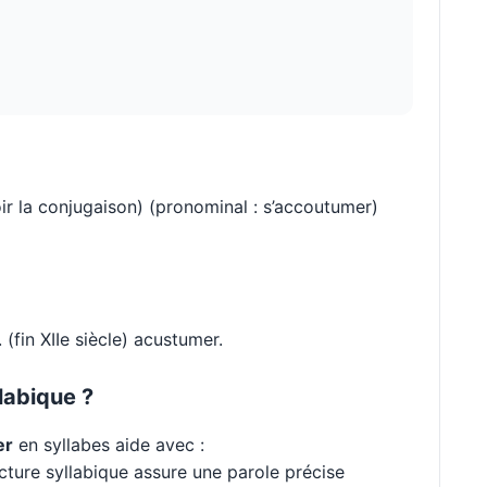
oir la conjugaison) (pronominal : s’accoutumer)
(fin XIIe siècle) acustumer.
labique ?
er
en syllabes aide avec :
cture syllabique assure une parole précise