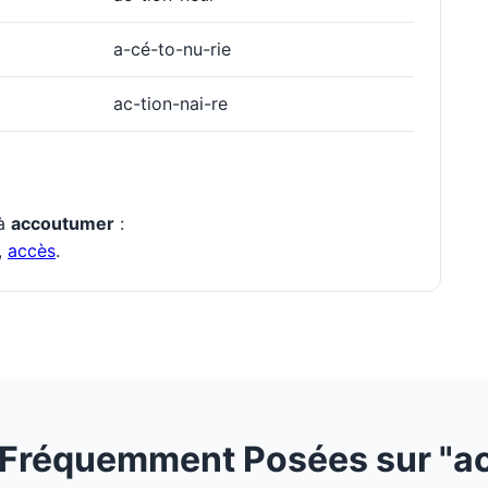
a-cé-to-nu-rie
ac-tion-nai-re
 à
accoutumer
:
,
accès
.
 Fréquemment Posées sur "a