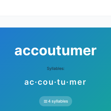
accoutumer
Syllables:
ac·cou·tu·mer
4 syllables