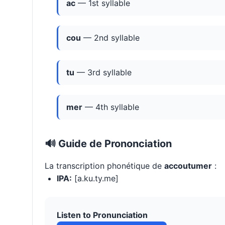
ac
— 1st syllable
cou
— 2nd syllable
tu
— 3rd syllable
mer
— 4th syllable
🔊 Guide de Prononciation
La transcription phonétique de
accoutumer
:
IPA:
[a.ku.ty.me]
Listen to Pronunciation