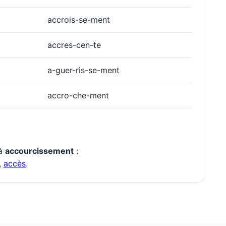
accrois-se-ment
accres-cen-te
a-guer-ris-se-ment
accro-che-ment
 à
accourcissement
:
,
accès
.