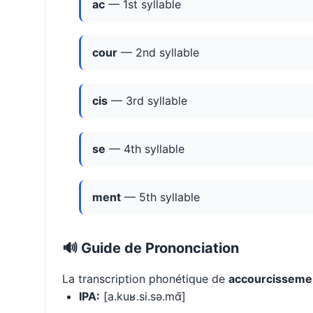
ac
— 1st syllable
cour
— 2nd syllable
cis
— 3rd syllable
se
— 4th syllable
ment
— 5th syllable
🔊 Guide de Prononciation
La transcription phonétique de
accourcisseme
IPA:
[a.kuʁ.si.sə.mɑ̃]