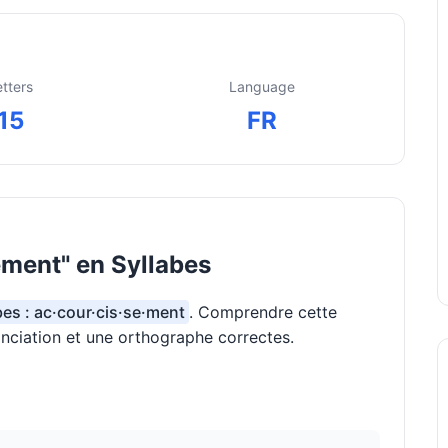
etters
Language
15
FR
ment" en Syllabes
bes : ac·cour·cis·se·ment
. Comprendre cette
onciation et une orthographe correctes.