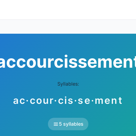
accourcissemen
Syllables:
ac·cour·cis·se·ment
5 syllables