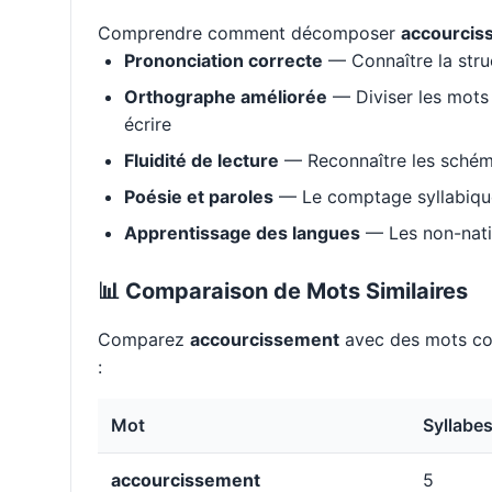
Comprendre comment décomposer
accourcis
Prononciation correcte
— Connaître la stru
Orthographe améliorée
— Diviser les mots 
écrire
Fluidité de lecture
— Reconnaître les schém
Poésie et paroles
— Le comptage syllabique 
Apprentissage des langues
— Les non-natif
📊 Comparaison de Mots Similaires
Comparez
accourcissement
avec des mots co
:
Mot
Syllabe
accourcissement
5