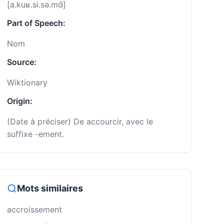
[a.kuʁ.si.sə.mɑ̃]
Part of Speech:
Nom
Source:
Wiktionary
Origin:
(Date à préciser) De accourcir, avec le
suffixe -ement.
Mots similaires
accroissement