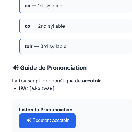
ac
— 1st syllable
co
— 2nd syllable
toir
— 3rd syllable
🔊 Guide de Prononciation
La transcription phonétique de
accotoir
:
IPA:
[a.kɔ.twaʁ]
Listen to Pronunciation
🔊 Écouter : accotoir