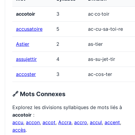
accotoir
3
ac·co·toir
accusatoire
5
ac-cu-sa-toi-re
Astier
2
as-tier
assujettir
4
as-su-jet-tir
accoster
3
ac-cos-ter
🔗 Mots Connexes
Explorez les divisions syllabiques de mots liés à
accotoir
:
accu
,
accon
,
accot
,
Accra
,
accro
,
accul
,
accent
,
accès
.