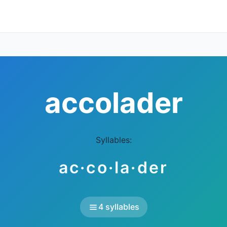
accolader
Syllables:
ac·co·la·der
4 syllables