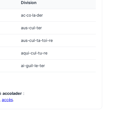
Division
ac·co·la·der
aus-cul-ter
aus-cul-ta-toi-re
aqui-cul-tu-re
ai-guil-le-ter
 à
accolader
:
,
accès
.