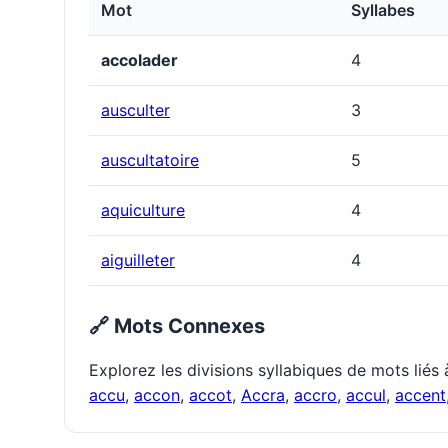
Mot
Syllabes
accolader
4
ausculter
3
auscultatoire
5
aquiculture
4
aiguilleter
4
🔗 Mots Connexes
Explorez les divisions syllabiques de mots liés
accu
,
accon
,
accot
,
Accra
,
accro
,
accul
,
accent