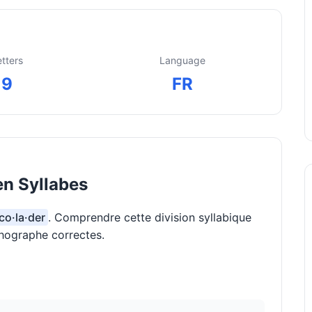
etters
Language
9
FR
en Syllabes
·co·la·der
. Comprendre cette division syllabique
thographe correctes.