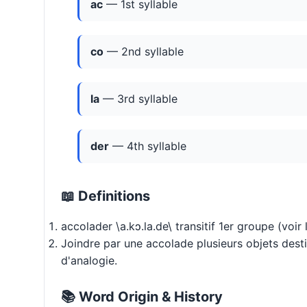
ac
— 1st syllable
co
— 2nd syllable
la
— 3rd syllable
der
— 4th syllable
📖 Definitions
accolader \a.kɔ.la.de\ transitif 1er groupe (voir
Joindre par une accolade plusieurs objets dest
d'analogie.
📚 Word Origin & History