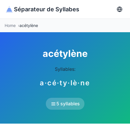
Séparateur de Syllabes
Home
acétylène
acétylène
Syllables:
a·cé·ty·lè·ne
5 syllables