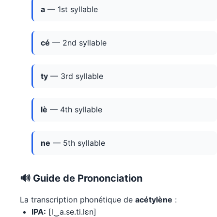
a
— 1st syllable
cé
— 2nd syllable
ty
— 3rd syllable
lè
— 4th syllable
ne
— 5th syllable
🔊 Guide de Prononciation
La transcription phonétique de
acétylène
:
IPA:
[l‿a.se.ti.lɛn]