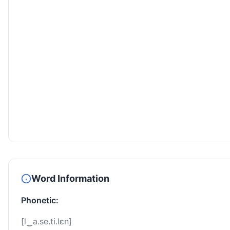
Word Information
Phonetic:
[l‿a.se.ti.lɛn]