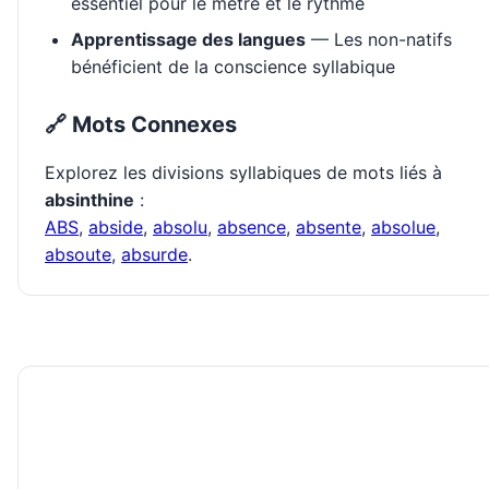
essentiel pour le mètre et le rythme
Apprentissage des langues
— Les non-natifs
bénéficient de la conscience syllabique
🔗 Mots Connexes
Explorez les divisions syllabiques de mots liés à
absinthine
:
ABS
,
abside
,
absolu
,
absence
,
absente
,
absolue
,
absoute
,
absurde
.