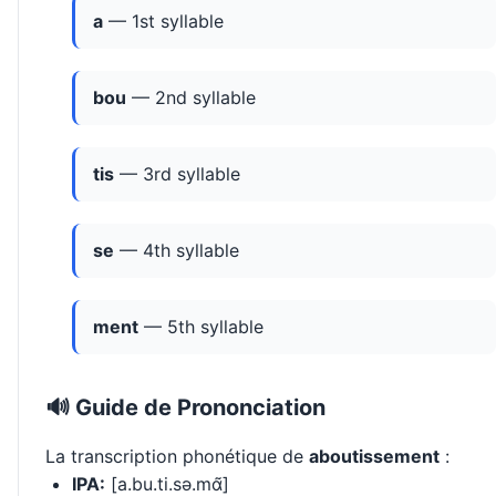
a
— 1st syllable
bou
— 2nd syllable
tis
— 3rd syllable
se
— 4th syllable
ment
— 5th syllable
🔊 Guide de Prononciation
La transcription phonétique de
aboutissement
:
IPA:
[a.bu.ti.sə.mɑ̃]