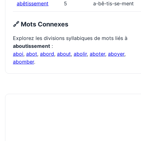
abêtissement
5
a-bê-tis-se-ment
🔗 Mots Connexes
Explorez les divisions syllabiques de mots liés à
aboutissement
:
aboi
,
abot
,
abord
,
about
,
abolir
,
aboter
,
aboyer
,
abomber
.