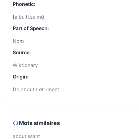
Phonetic:
[a.bu.ti.sə.mɑ̃]
Part of Speech:
Nom
Source:
Wiktionary
Origin:
De aboutir et -ment.
Mots similaires
aboutissant