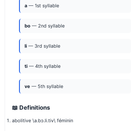
a
— 1st syllable
bo
— 2nd syllable
li
— 3rd syllable
ti
— 4th syllable
ve
— 5th syllable
📖 Definitions
abolitive \a.bɔ.li.tiv\ féminin