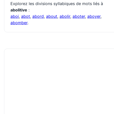
Explorez les divisions syllabiques de mots liés à
abolitive
:
aboi
,
abot
,
abord
,
about
,
abolir
,
aboter
,
aboyer
,
abomber
.