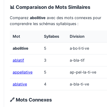
📊 Comparaison de Mots Similaires
Comparez
abolitive
avec des mots connexes pour
comprendre les schémas syllabiques :
Mot
Syllabes
Division
abolitive
5
a·bo·li·ti·ve
ablatif
3
a-bla-tif
appellative
5
ap-pel-la-ti-ve
ablative
4
a-bla-ti-ve
🔗 Mots Connexes