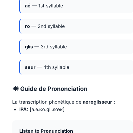
aé
— 1st syllable
ro
— 2nd syllable
glis
— 3rd syllable
seur
— 4th syllable
🔊 Guide de Prononciation
La transcription phonétique de
aéroglisseur
:
IPA:
[a.e.ʁo.ɡli.sœʁ]
Listen to Pronunciation