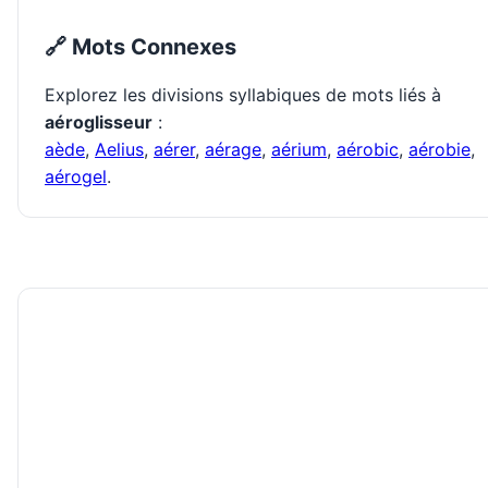
🔗 Mots Connexes
Explorez les divisions syllabiques de mots liés à
aéroglisseur
:
aède
,
Aelius
,
aérer
,
aérage
,
aérium
,
aérobic
,
aérobie
,
aérogel
.