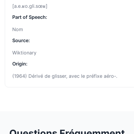
[a.e.ʁo.ɡli.sœʁ]
Part of Speech:
Nom
Source:
Wiktionary
Origin:
(1964) Dérivé de glisser, avec le préfixe aéro-.
Questions Fréquemment