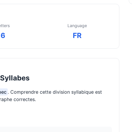
etters
Language
6
FR
Syllabes
bec
. Comprendre cette division syllabique est
raphe correctes.