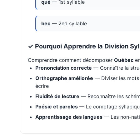
qué
— 1st syllable
bec
— 2nd syllable
✓ Pourquoi Apprendre la Division Syl
Comprendre comment décomposer
Québec
en
Prononciation correcte
— Connaître la stru
Orthographe améliorée
— Diviser les mots 
écrire
Fluidité de lecture
— Reconnaître les schém
Poésie et paroles
— Le comptage syllabique 
Apprentissage des langues
— Les non-natif