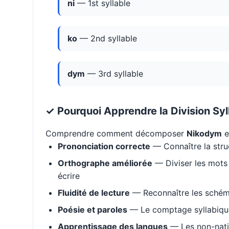
ni
— 1st syllable
ko
— 2nd syllable
dym
— 3rd syllable
✓ Pourquoi Apprendre la Division Syl
Comprendre comment décomposer
Nikodym
e
Prononciation correcte
— Connaître la stru
Orthographe améliorée
— Diviser les mots 
écrire
Fluidité de lecture
— Reconnaître les schém
Poésie et paroles
— Le comptage syllabique 
Apprentissage des langues
— Les non-natif