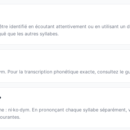
e identifié en écoutant attentivement ou en utilisant un di
guë que les autres syllabes.
ym. Pour la transcription phonétique exacte, consultez le g
?
he : ni·ko·dym. En prononçant chaque syllabe séparément, vo
courantes.