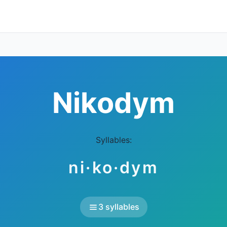
Nikodym
Syllables:
ni·ko·dym
3 syllables