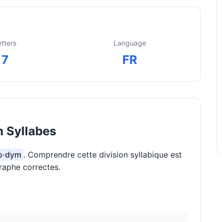
etters
Language
7
FR
 Syllabes
ko·dym
. Comprendre cette division syllabique est
raphe correctes.