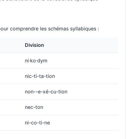
ur comprendre les schémas syllabiques :
Division
ni·ko·dym
nic-ti-ta-tion
non--e-xé-cu-tion
nec-ton
ni-co-ti-ne