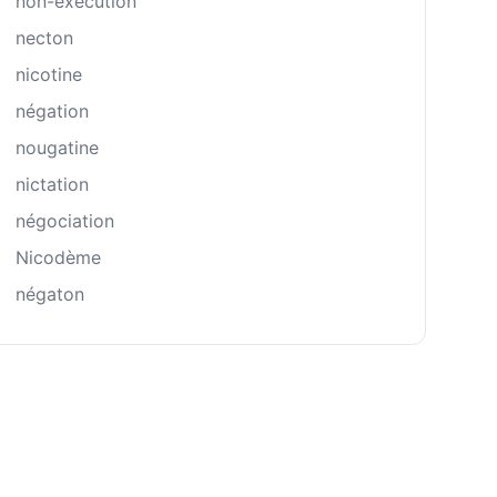
non-exécution
necton
nicotine
négation
nougatine
nictation
négociation
Nicodème
négaton