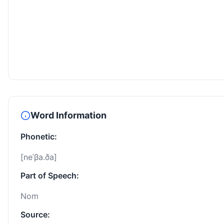
Word Information
Phonetic:
[neˈβa.ða]
Part of Speech:
Nom
Source: