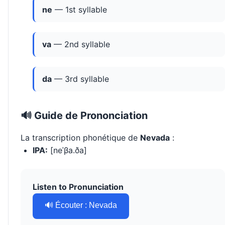
ne
— 1st syllable
va
— 2nd syllable
da
— 3rd syllable
🔊 Guide de Prononciation
La transcription phonétique de
Nevada
:
IPA:
[neˈβa.ða]
Listen to Pronunciation
🔊 Écouter : Nevada