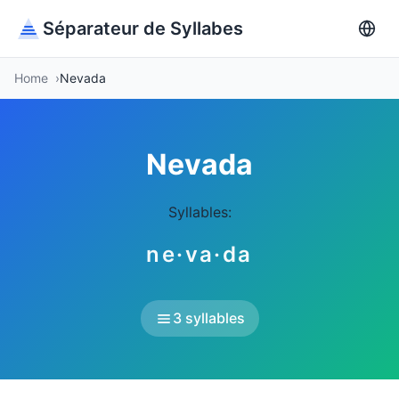
Séparateur de Syllabes
Home
Nevada
Nevada
Syllables:
ne·va·da
3 syllables