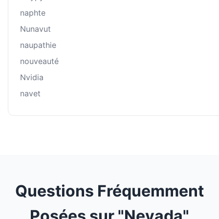
naphte
Nunavut
naupathie
nouveauté
Nvidia
navet
Questions Fréquemment
Posées sur "Nevada"