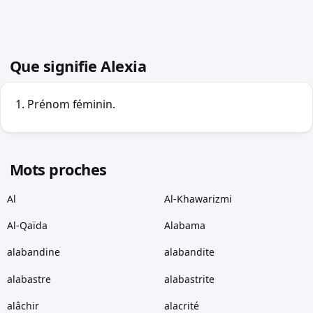
Que signifie Alexia
Prénom féminin.
Mots proches
Al
Al-Khawarizmi
Al-Qaïda
Alabama
alabandine
alabandite
alabastre
alabastrite
alâchir
alacrité