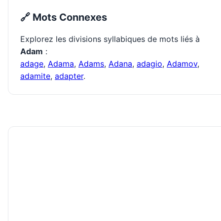
🔗 Mots Connexes
Explorez les divisions syllabiques de mots liés à
Adam
:
adage
,
Adama
,
Adams
,
Adana
,
adagio
,
Adamov
,
adamite
,
adapter
.