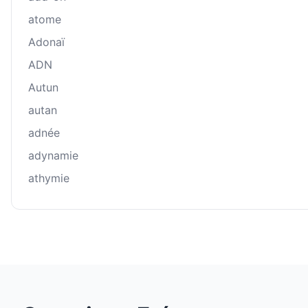
atome
Adonaï
ADN
Autun
autan
adnée
adynamie
athymie