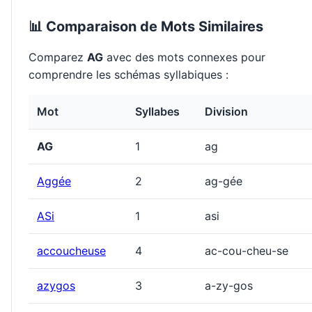
📊 Comparaison de Mots Similaires
Comparez
AG
avec des mots connexes pour
comprendre les schémas syllabiques :
Mot
Syllabes
Division
AG
1
ag
Aggée
2
ag-gée
ASi
1
asi
accoucheuse
4
ac-cou-cheu-se
azygos
3
a-zy-gos