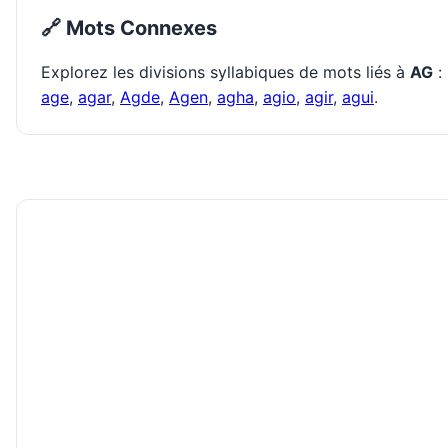
🔗 Mots Connexes
Explorez les divisions syllabiques de mots liés à
AG
:
age
,
agar
,
Agde
,
Agen
,
agha
,
agio
,
agir
,
agui
.